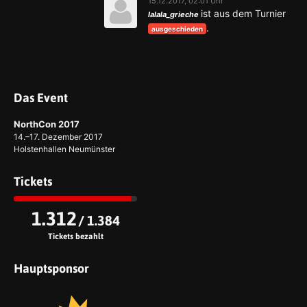
15.12.2017, 02:01 Uhr
ist aus dem Turnier
lalala_grieche
.
ausgeschieden
Das Event
NorthCon 2017
14.–17. Dezember 2017
Holstenhallen Neumünster
Tickets
1.312
/ 1.384
Tickets bezahlt
Hauptsponsor