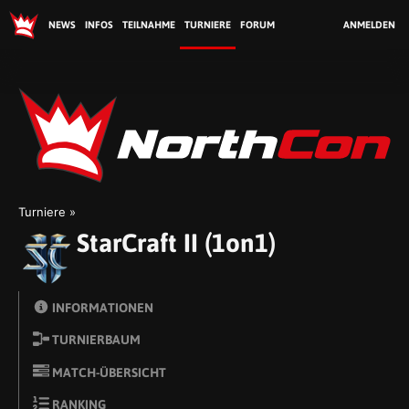
NEWS
INFOS
TEILNAHME
TURNIERE
FORUM
ANMELDEN
No
Turniere
StarCraft II (1on1)
INFORMATIONEN
TURNIERBAUM
MATCH-ÜBERSICHT
RANKING