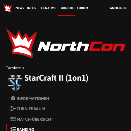
NEWS
INFOS
TEILNAHME
TURNIERE
FORUM
ANMELDEN
No
Turniere
StarCraft II (1on1)
INFORMATIONEN
TURNIERBAUM
MATCH-ÜBERSICHT
RANKING