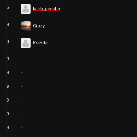
5
lalala_grieche
9
Crazy.
9
Kradde
9
-
9
-
9
-
9
-
9
-
9
-