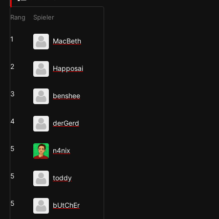
Rang
Spieler
1
MacBeth
2
Happosai
3
benshee
4
derGerd
5
n4nix
5
toddy
5
bUtChEr