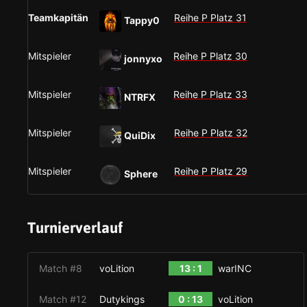
Teamkapitän
Reihe P Platz 31
Tappy0
Mitspieler
Reihe P Platz 30
jonnyxo
Mitspieler
Reihe P Platz 33
NTRFX
Mitspieler
Reihe P Platz 32
QuiDix
Mitspieler
Reihe P Platz 29
Sphere
Turnierverlauf
Match #8
voLition
13 : 1
warINC
Match #12
Dutykings
0 : 13
voLition