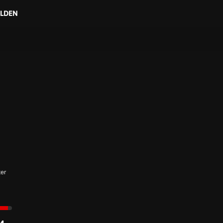
LDEN
NorthCon
14.–17. Dezember 2017
er