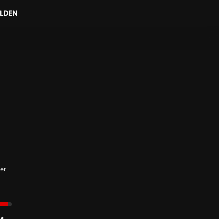
LDEN
NorthCon
14.–17. Dezember 2017
er