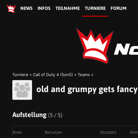
NEWS
INFOS
TEILNAHME
TURNIERE
FORUM
Turniere
Call of Duty 4 (5on5)
Teams
old and grumpy gets fancy
Aufstellung
(5 / 5)
Rolle
Benutzer
Sitzplatz
Akt