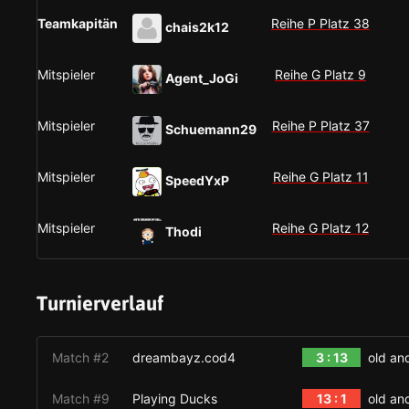
Teamkapitän
Reihe P Platz 38
chais2k12
Mitspieler
Reihe G Platz 9
Agent_JoGi
Mitspieler
Reihe P Platz 37
Schuemann29
Mitspieler
Reihe G Platz 11
SpeedYxP
Mitspieler
Reihe G Platz 12
Thodi
Turnierverlauf
Match #2
dreambayz.cod4
3 : 13
old an
Match #9
Playing Ducks
13 : 1
old an