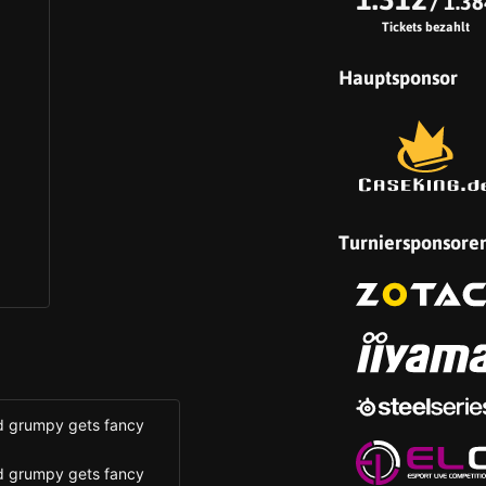
/ 1.38
Tickets bezahlt
Hauptsponsor
Turniersponsore
d grumpy gets fancy
d grumpy gets fancy