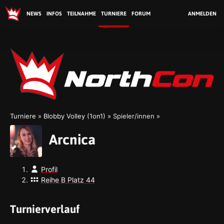
NEWS
INFOS
TEILNAHME
TURNIERE
FORUM
ANMELDEN
No
Turniere
Blobby Volley (1on1)
Spieler/innen
Arcnica
Profil
Reihe B Platz 44
Turnierverlauf