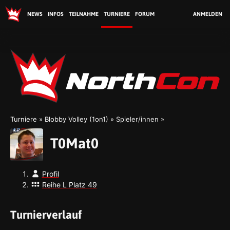
NEWS
INFOS
TEILNAHME
TURNIERE
FORUM
ANMELDEN
No
Turniere
Blobby Volley (1on1)
Spieler/innen
T0Mat0
Profil
Reihe L Platz 49
Turnierverlauf