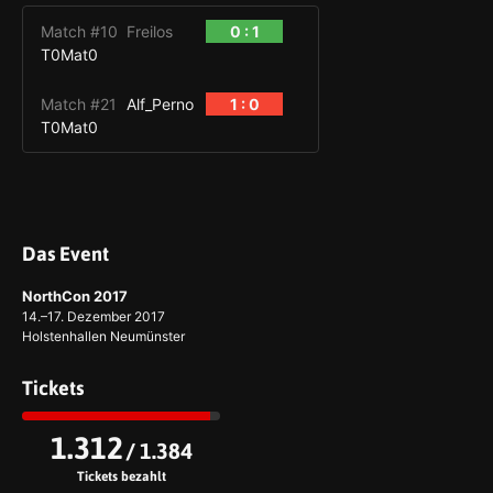
Match #10
Freilos
0 : 1
T0Mat0
Match #21
Alf_Perno
1 : 0
T0Mat0
Das Event
NorthCon 2017
14.–17. Dezember 2017
Holstenhallen Neumünster
Tickets
1.312
/ 1.384
Tickets bezahlt