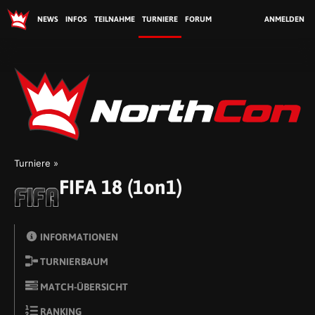
NEWS
INFOS
TEILNAHME
TURNIERE
FORUM
ANMELDEN
No
Turniere
FIFA 18 (1on1)
INFORMATIONEN
TURNIERBAUM
MATCH-ÜBERSICHT
RANKING