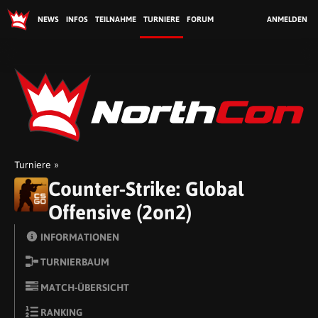
NEWS
INFOS
TEILNAHME
TURNIERE
FORUM
ANMELDEN
No
Turniere
Counter-Strike: Global
Offensive (2on2)
INFORMATIONEN
TURNIERBAUM
MATCH-ÜBERSICHT
RANKING